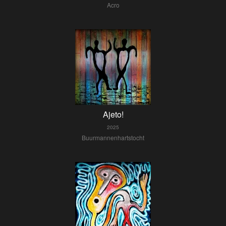
Acro
Ajeto!
2025
Buurmannenhartstocht