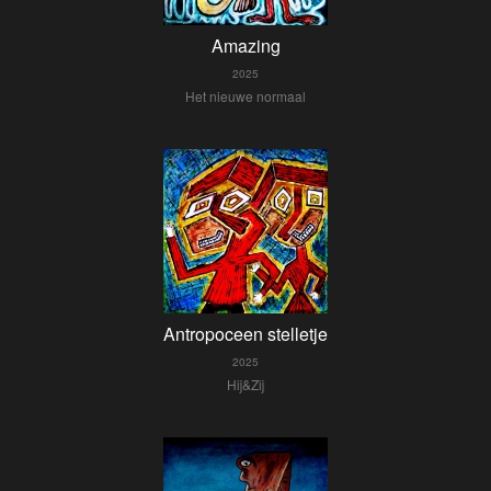
Amazing
2025
Het nieuwe normaal
Antropoceen stelletje
2025
Hij&Zij