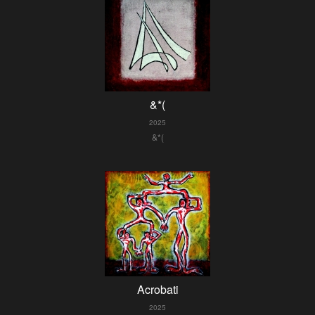
&*(
2025
&*(
Acrobati
2025