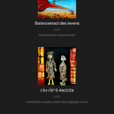
Balanceeract des levens
2025
Antropocene balanceeract
(-b±√(b^2-4ac))/2a
2025
realistische relationaliteit des dagelijks leven