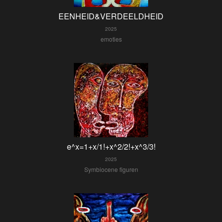
EENHEID&VERDEELDHEID
2025
emoties
e^x=1+x/1!+x^2/2!+x^3/3!
2025
Symbiocene figuren