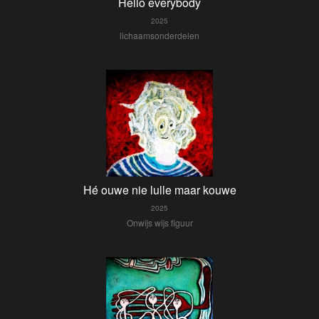
Hello everybody
2025
lichaamsonderdelen
Hé ouwe nie lulle maar kouwe
2025
Onwijs wijs figuur