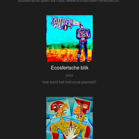
ecosferische tijden via https://www.antropoceen-reflecties.nl/
Ecosferische blik
2025
hoe komt het met onze planeet?