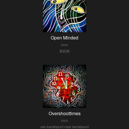
Open Minded
2025
算机制
Overshoottimes
2025
van kantelpunt naar kantelpunt