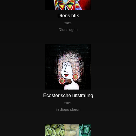
Diens blik
2026
Diens ogen
Ecosferische uitstraling
2026
in diepe sferen