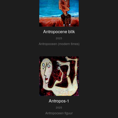
Antropocene blik
2025
Antropoceen (modern times)
Antropos-1
2025
Antropoceen figuur