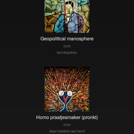
Geopolitical manosphere
2026
kernkopleier
Homo praatjesmaker (pronkt)
2026
daar hebben we hem!