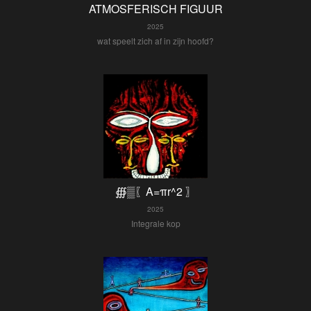
ATMOSFERISCH FIGUUR
2025
wat speelt zich af in zijn hoofd?
∰▒〖A=πr^2 〗
2025
Integrale kop