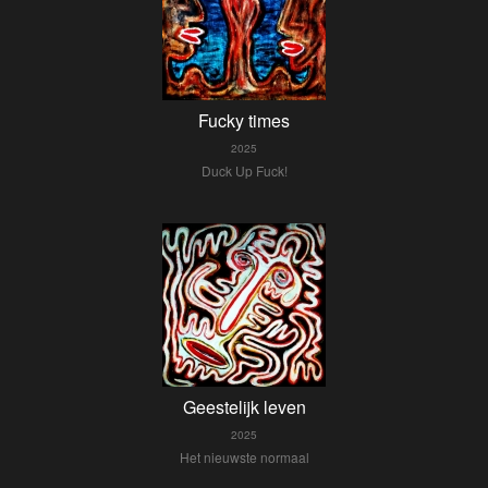
Fucky times
2025
Duck Up Fuck!
Geestelijk leven
2025
Het nieuwste normaal