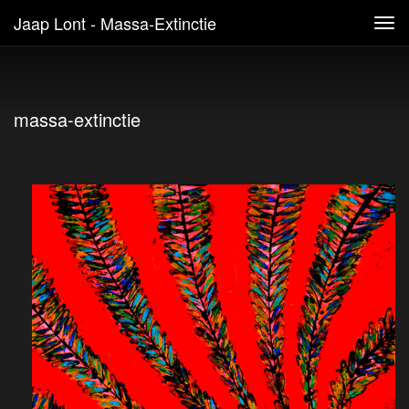
Jaap Lont - Massa-Extinctie
Tog
navi
massa-extinctie