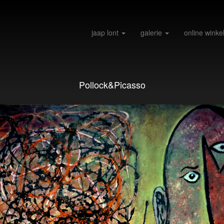
jaap lont
galerie
online winke
Pollock&Picasso