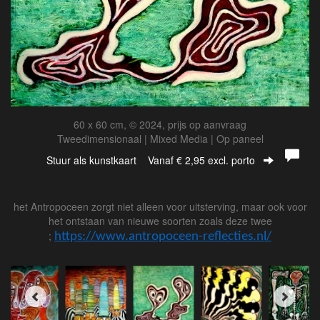
60 x 60 cm, © 2024, prijs op aanvraag
Tweedimensionaal | Mixed Media | Op paneel
Stuur als kunstkaart
Vanaf € 2,95 excl. porto
het Antropoceen zorgt niet alleen voor uitsterving, maar ook voor
het ontstaan van nieuwe soorten zoals deze twee
;
https://www.antropoceen-reflecties.nl/