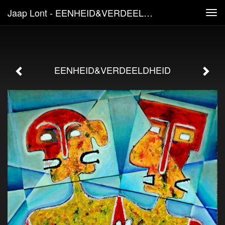
Jaap Lont - EENHEID&VERDEELDHEID
Tog
navi
EENHEID&VERDEELDHEID